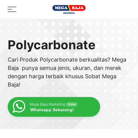
Skip
Menu
to
content
Polycarbonate
Cari Produk Polycarbonate berkualitas? Mega
Baja punya semua jenis, ukuran, dan merek
dengan harga terbaik khusus Sobat Mega
Baja!
Mega Baja Marketing
Online
Whatsapp Sekarang!