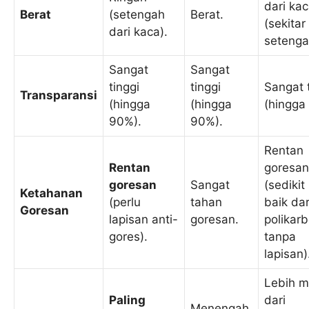
dari ka
Berat
(setengah
Berat.
(sekitar
dari kaca).
setenga
Sangat
Sangat
tinggi
tinggi
Sangat 
Transparansi
(hingga
(hingga
(hingga
90%).
90%).
Rentan
Rentan
goresan
goresan
Sangat
(sedikit
Ketahanan
(perlu
tahan
baik dar
Goresan
lapisan anti-
goresan.
polikar
gores).
tanpa
lapisan)
Lebih m
Paling
dari
Menengah,