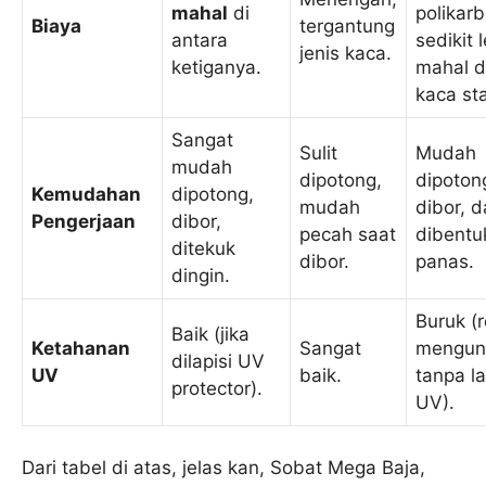
mahal
di
polikarb
Biaya
tergantung
antara
sedikit 
jenis kaca.
ketiganya.
mahal d
kaca st
Sangat
Sulit
Mudah
mudah
dipotong,
dipoton
Kemudahan
dipotong,
mudah
dibor, 
Pengerjaan
dibor,
pecah saat
dibentu
ditekuk
dibor.
panas.
dingin.
Buruk (
Baik (jika
Ketahanan
Sangat
mengun
dilapisi UV
UV
baik.
tanpa l
protector).
UV).
Dari tabel di atas, jelas kan, Sobat Mega Baja,