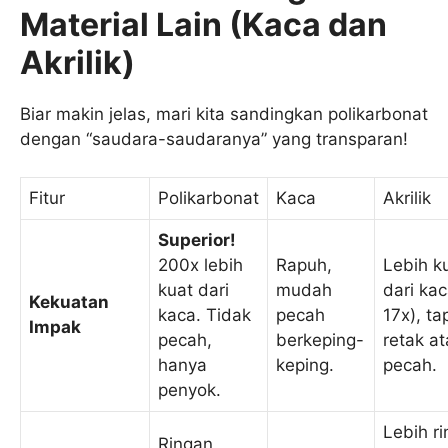
Material Lain (Kaca dan
Akrilik)
Biar makin jelas, mari kita sandingkan polikarbonat
dengan “saudara-saudaranya” yang transparan!
Fitur
Polikarbonat
Kaca
Akrilik
Superior!
200x lebih
Rapuh,
Lebih k
kuat dari
mudah
dari kac
Kekuatan
kaca. Tidak
pecah
17x), ta
Impak
pecah,
berkeping-
retak a
hanya
keping.
pecah.
penyok.
Lebih r
Ringan