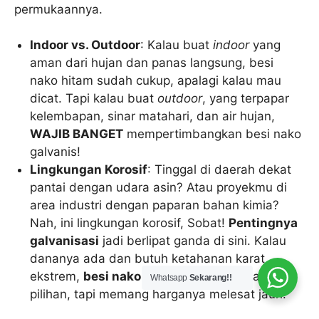
permukaannya.
Indoor vs. Outdoor
: Kalau buat
indoor
yang
aman dari hujan dan panas langsung, besi
nako hitam sudah cukup, apalagi kalau mau
dicat. Tapi kalau buat
outdoor
, yang terpapar
kelembapan, sinar matahari, dan air hujan,
WAJIB BANGET
mempertimbangkan besi nako
galvanis!
Lingkungan Korosif
: Tinggal di daerah dekat
pantai dengan udara asin? Atau proyekmu di
area industri dengan paparan bahan kimia?
Nah, ini lingkungan korosif, Sobat!
Pentingnya
galvanisasi
jadi berlipat ganda di sini. Kalau
dananya ada dan butuh ketahanan karat
ekstrem,
besi nako
stainless steel
bisa jadi
Whatsapp
Sekarang!!
pilihan, tapi memang harganya melesat jauh.