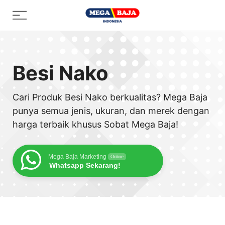
Skip
Menu
to
content
Besi Nako
Cari Produk Besi Nako berkualitas? Mega Baja
punya semua jenis, ukuran, dan merek dengan
harga terbaik khusus Sobat Mega Baja!
Mega Baja Marketing
Online
Whatsapp Sekarang!