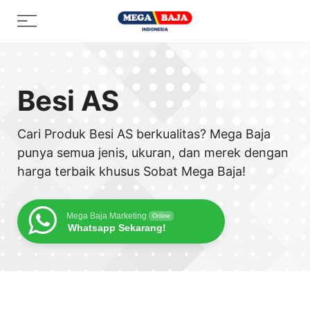
Skip
Menu
to
content
Besi AS
Cari Produk Besi AS berkualitas? Mega Baja
punya semua jenis, ukuran, dan merek dengan
harga terbaik khusus Sobat Mega Baja!
Mega Baja Marketing
Online
Whatsapp Sekarang!