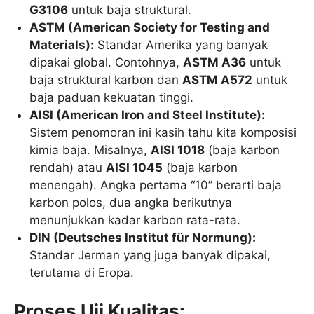
G3106
untuk baja struktural.
ASTM (American Society for Testing and
Materials):
Standar Amerika yang banyak
dipakai global. Contohnya,
ASTM A36
untuk
baja struktural karbon dan
ASTM A572
untuk
baja paduan kekuatan tinggi.
AISI (American Iron and Steel Institute):
Sistem penomoran ini kasih tahu kita komposisi
kimia baja. Misalnya,
AISI 1018
(baja karbon
rendah) atau
AISI 1045
(baja karbon
menengah). Angka pertama “10” berarti baja
karbon polos, dua angka berikutnya
menunjukkan kadar karbon rata-rata.
DIN (Deutsches Institut für Normung):
Standar Jerman yang juga banyak dipakai,
terutama di Eropa.
Proses Uji Kualitas: