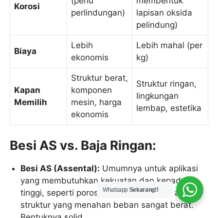
(perlu
membentuk
Korosi
perlindungan)
lapisan oksida
pelindung)
Lebih
Lebih mahal (per
Biaya
ekonomis
kg)
Struktur berat,
Struktur ringan,
Kapan
komponen
lingkungan
Memilih
mesin, harga
lembap, estetika
ekonomis
Besi AS vs. Baja Ringan:
Besi AS (Assental):
Umumnya untuk aplikasi
yang membutuhkan kekuatan dan kepadatan
Whatsapp
Sekarang!!
tinggi, seperti poros, komponen mesin, atau
struktur yang menahan beban sangat berat.
Bentuknya solid.