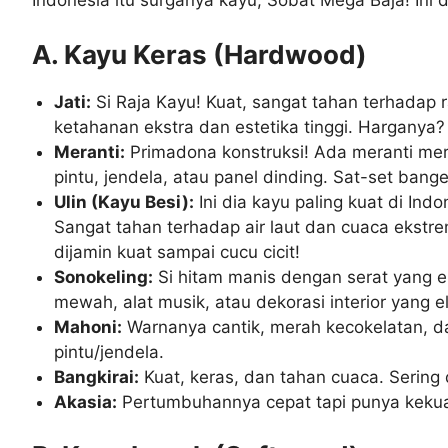
Indonesia itu surganya kayu, Sobat Mega Baja! Ini d
A. Kayu Keras (Hardwood)
Jati:
Si Raja Kayu! Kuat, sangat tahan terhadap r
ketahanan ekstra dan estetika tinggi. Harganya
Meranti:
Primadona konstruksi! Ada meranti mera
pintu, jendela, atau panel dinding. Sat-set ban
Ulin (Kayu Besi):
Ini dia kayu paling kuat di Ind
Sangat tahan terhadap air laut dan cuaca ekstrem
dijamin kuat sampai cucu cicit!
Sonokeling:
Si hitam manis dengan serat yang e
mewah, alat musik, atau dekorasi interior yang e
Mahoni:
Warnanya cantik, merah kecokelatan, dan
pintu/jendela.
Bangkirai:
Kuat, keras, dan tahan cuaca. Sering 
Akasia:
Pertumbuhannya cepat tapi punya kekuata