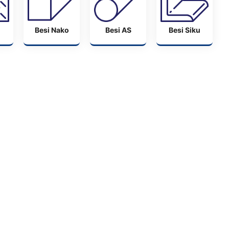
Besi Nako
Besi AS
Besi Siku