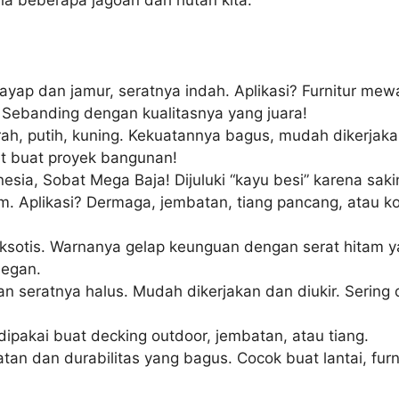
ia beberapa jagoan dari hutan kita:
ayap dan jamur, seratnya indah. Aplikasi? Furnitur mew
? Sebanding dengan kualitasnya yang juara!
h, putih, kuning. Kekuatannya bagus, mudah dikerjakan,
get buat proyek bangunan!
onesia, Sobat Mega Baja! Dijuluki “kayu besi” karena sa
. Aplikasi? Dermaga, jembatan, tiang pancang, atau kon
ksotis. Warnanya gelap keunguan dengan serat hitam ya
legan.
 seratnya halus. Mudah dikerjakan dan diukir. Sering di
dipakai buat decking outdoor, jembatan, atau tiang.
n dan durabilitas yang bagus. Cocok buat lantai, furni