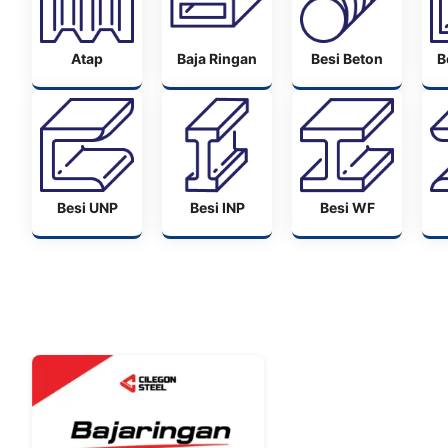
Atap
Baja Ringan
Besi Beton
B
Besi UNP
Besi INP
Besi WF