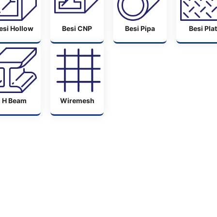
esi Hollow
Besi CNP
Besi Pipa
Besi Plat
H Beam
Wiremesh