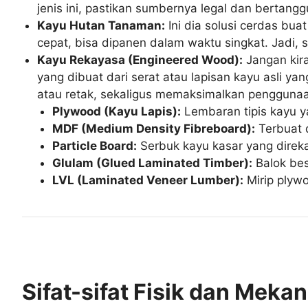
jenis ini, pastikan sumbernya legal dan bertang
Kayu Hutan Tanaman:
Ini dia solusi cerdas bu
cepat, bisa dipanen dalam waktu singkat. Jadi, s
Kayu Rekayasa (Engineered Wood):
Jangan kira
yang dibuat dari serat atau lapisan kayu asli y
atau retak, sekaligus memaksimalkan pengguna
Plywood (Kayu Lapis):
Lembaran tipis kayu ya
MDF (Medium Density Fibreboard):
Terbuat d
Particle Board:
Serbuk kayu kasar yang direkat
Glulam (Glued Laminated Timber):
Balok bes
LVL (Laminated Veneer Lumber):
Mirip plywo
Sifat-sifat Fisik dan Meka