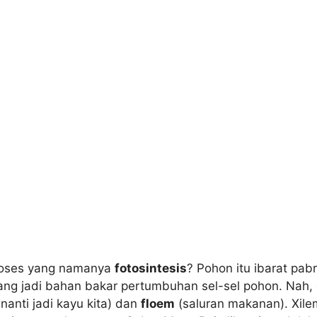
 proses yang namanya
fotosintesis
? Pohon itu ibarat pab
h yang jadi bahan bakar pertumbuhan sel-sel pohon. Na
nanti jadi kayu kita) dan
floem
(saluran makanan). Xilem