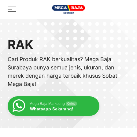
Skip
Menu
to
content
RAK
Cari Produk RAK berkualitas? Mega Baja
Surabaya punya semua jenis, ukuran, dan
merek dengan harga terbaik khusus Sobat
Mega Baja!
Mega Baja Marketing
Online
Whatsapp Sekarang!