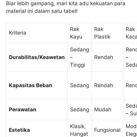
Biar lebih gampang, mari kita adu kekuatan para
material ini dalam satu tabel!
Rak
Rak
Rak
Kriteria
Kayu
Plastik
Kac
Sedang
Ren
Durabilitas/Keawetan
–
Rendah
–
Tinggi
Sed
Kapasitas Beban
Sedang
Rendah
Ren
Sed
Perawatan
Sedang
Mudah
– Sul
Klasik,
Mod
Estetika
Fungsional
Hangat
Eleg