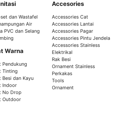
nitasi
Accesories
set dan Wastafel
Accessories Cat
nampungan Air
Accessories Lantai
pa PVC dan Selang
Accessories Pagar
umbing
Accessories Pintu Jendela
Accessories Stainless
t Warna
Elektrikal
Rak Besi
t Pendukung
Ornament Stainless
 Tinting
Perkakas
t Besi dan Kayu
Tools
t Indoor
Ornament
t No Drop
t Outdoor