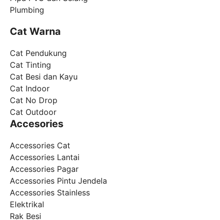
Plumbing
Cat Warna
Cat Pendukung
Cat Tinting
Cat Besi dan Kayu
Cat Indoor
Cat No Drop
Cat Outdoor
Accesories
Accessories Cat
Accessories Lantai
Accessories Pagar
Accessories Pintu Jendela
Accessories Stainless
Elektrikal
Rak Besi