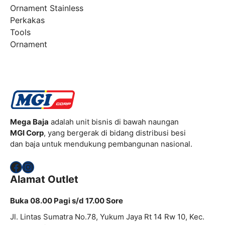
Ornament Stainless
Perkakas
Tools
Ornament
Mega Baja
adalah unit bisnis di bawah naungan
MGI Corp
, yang bergerak di bidang distribusi besi
dan baja untuk mendukung pembangunan nasional.
Facebook
Instagram
Alamat Outlet
Buka 08.00 Pagi s/d 17.00 Sore
Jl. Lintas Sumatra No.78, Yukum Jaya Rt 14 Rw 10, Kec.