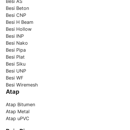
Besi AS
Besi Beton
Besi CNP
Besi H Beam
Besi Hollow
Besi INP
Besi Nako
Besi Pipa
Besi Plat
Besi Siku
Besi UNP
Besi WF
Besi Wiremesh
Atap
Atap Bitumen
Atap Metal
Atap uPVC