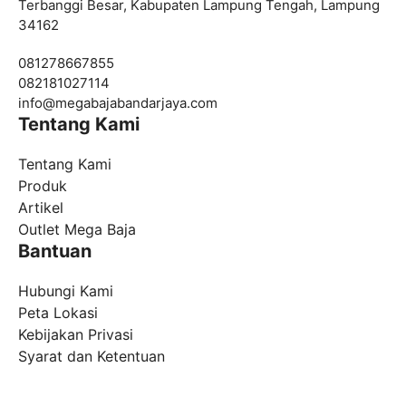
Terbanggi Besar, Kabupaten Lampung Tengah, Lampung
34162
081278667855
082181027114
info@
megabajabandarjaya.com
Tentang Kami
Tentang Kami
Produk
Artikel
Outlet Mega Baja
Bantuan
Hubungi Kami
Peta Lokasi
Kebijakan Privasi
Syarat dan Ketentuan