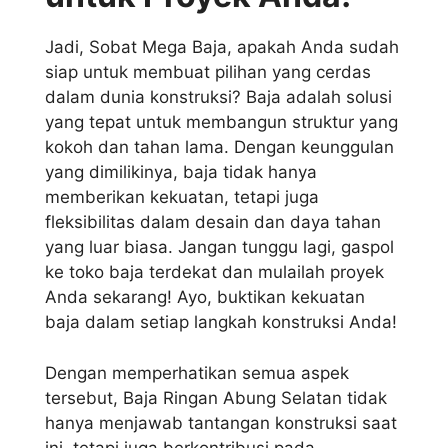
Jadi, Sobat Mega Baja, apakah Anda sudah
siap untuk membuat pilihan yang cerdas
dalam dunia konstruksi? Baja adalah solusi
yang tepat untuk membangun struktur yang
kokoh dan tahan lama. Dengan keunggulan
yang dimilikinya, baja tidak hanya
memberikan kekuatan, tetapi juga
fleksibilitas dalam desain dan daya tahan
yang luar biasa. Jangan tunggu lagi, gaspol
ke toko baja terdekat dan mulailah proyek
Anda sekarang! Ayo, buktikan kekuatan
baja dalam setiap langkah konstruksi Anda!
Dengan memperhatikan semua aspek
tersebut, Baja Ringan Abung Selatan tidak
hanya menjawab tantangan konstruksi saat
ini, tetapi juga berkontribusi pada