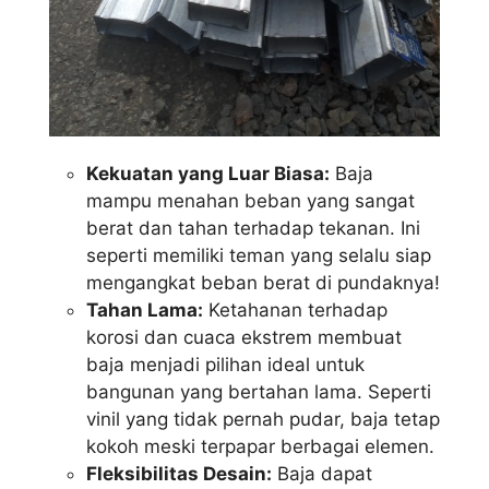
Kekuatan yang Luar Biasa:
Baja
mampu menahan beban yang sangat
berat dan tahan terhadap tekanan. Ini
seperti memiliki teman yang selalu siap
mengangkat beban berat di pundaknya!
Tahan Lama:
Ketahanan terhadap
korosi dan cuaca ekstrem membuat
baja menjadi pilihan ideal untuk
bangunan yang bertahan lama. Seperti
vinil yang tidak pernah pudar, baja tetap
kokoh meski terpapar berbagai elemen.
Fleksibilitas Desain:
Baja dapat