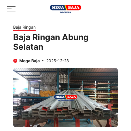
Skip
Menu
to
content
Baja Ringan
Baja Ringan Abung
Selatan
Mega Baja
2025-12-28