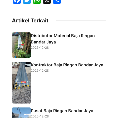
a
w
h
h
c
i
a
a
Artikel Terkait
e
t
t
r
b
t
s
e
Distributor Material Baja Ringan
o
e
A
Bandar Jaya
o
r
p
2025-12-28
k
p
Kontraktor Baja Ringan Bandar Jaya
2025-12-28
Pusat Baja Ringan Bandar Jaya
2025-12-28