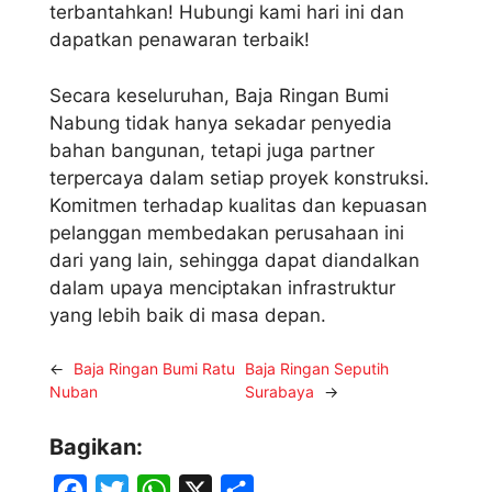
terbantahkan! Hubungi kami hari ini dan
dapatkan penawaran terbaik!
Secara keseluruhan, Baja Ringan Bumi
Nabung tidak hanya sekadar penyedia
bahan bangunan, tetapi juga partner
terpercaya dalam setiap proyek konstruksi.
Komitmen terhadap kualitas dan kepuasan
pelanggan membedakan perusahaan ini
dari yang lain, sehingga dapat diandalkan
dalam upaya menciptakan infrastruktur
yang lebih baik di masa depan.
←
Baja Ringan Bumi Ratu
Baja Ringan Seputih
Nuban
Surabaya
→
Bagikan:
F
T
W
X
S