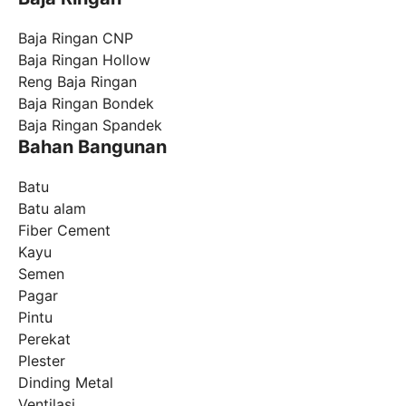
Baja Ringan CNP
Baja Ringan Hollow
Reng Baja Ringan
Baja Ringan Bondek
Baja Ringan Spandek
Bahan Bangunan
Batu
Batu alam
Fiber Cement
Kayu
Semen
Pagar
Pintu
Perekat
Plester
Dinding Metal
Ventilasi