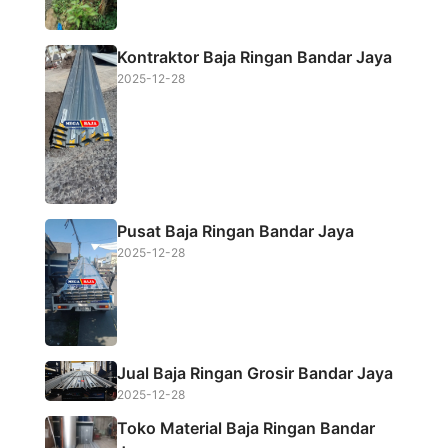
k
p
Kontraktor Baja Ringan Bandar Jaya
2025-12-28
Pusat Baja Ringan Bandar Jaya
2025-12-28
Jual Baja Ringan Grosir Bandar Jaya
2025-12-28
Toko Material Baja Ringan Bandar