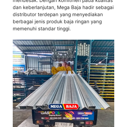
mendesak. Dengan komitmen pada kualitas
dan keberlanjutan, Mega Baja hadir sebagai
distributor terdepan yang menyediakan
berbagai jenis produk baja ringan yang
memenuhi standar tinggi.