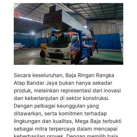
Secara keseluruhan, Baja Ringan Rangka
Atap Bandar Jaya bukan hanya sekadar
produk, melainkan representasi dari inovasi
dan keberlanjutan di sektor konstruksi.
Dengan pelbagai keunggulan yang
ditawarkan, serta komitmen terhadap
lingkungan dan kualitas, Mega Baja terbukti
sebagai mitra terpercaya dalam mencapai
keberhasilan proyek. Dengan memilih baja