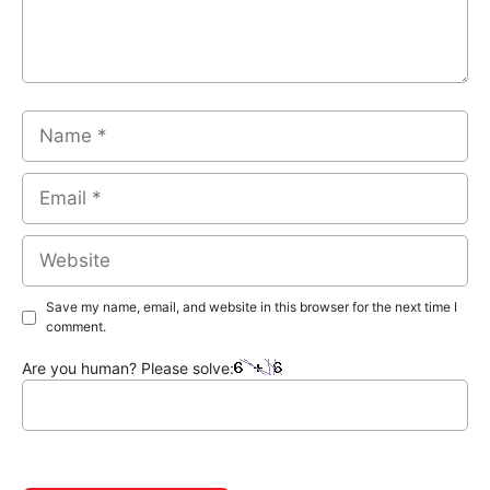
Name
Email
Website
Save my name, email, and website in this browser for the next time I
comment.
Are you human? Please solve: