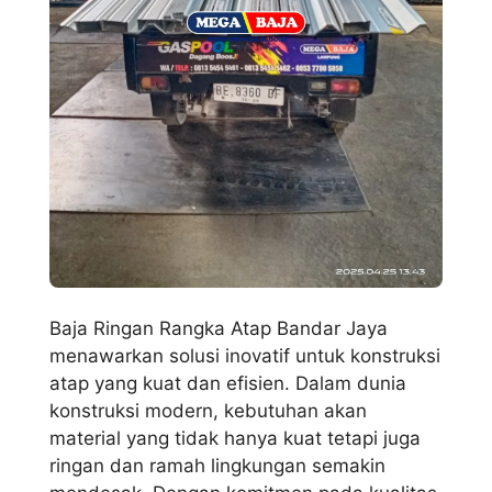
Baja Ringan Rangka Atap Bandar Jaya
menawarkan solusi inovatif untuk konstruksi
atap yang kuat dan efisien. Dalam dunia
konstruksi modern, kebutuhan akan
material yang tidak hanya kuat tetapi juga
ringan dan ramah lingkungan semakin