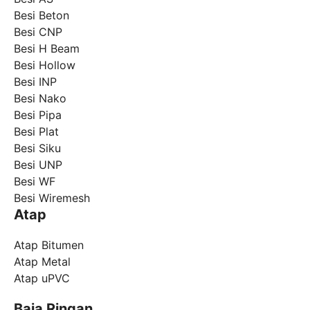
Besi Beton
Besi CNP
Besi H Beam
Besi Hollow
Besi INP
Besi Nako
Besi Pipa
Besi Plat
Besi Siku
Besi UNP
Besi WF
Besi Wiremesh
Atap
Atap Bitumen
Atap Metal
Atap uPVC
Baja Ringan