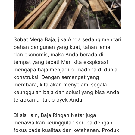
Sobat Mega Baja, jika Anda sedang mencari
bahan bangunan yang kuat, tahan lama,
dan ekonomis, maka Anda berada di
tempat yang tepat! Mari kita eksplorasi
mengapa baja menjadi primadona di dunia
konstruksi. Dengan semangat yang
membara, kita akan menyelami segala
keunggulan baja dan solusi yang bisa Anda
terapkan untuk proyek Anda!
Di sisi lain, Baja Ringan Natar juga
menawarkan keunggulan serupa dengan
fokus pada kualitas dan ketahanan. Produk