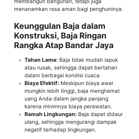
membangun bangunan, tetapi juga
menanamkan rasa aman bagi penghuninya.
Keunggulan Baja dalam
Konstruksi, Baja Ringan
Rangka Atap Bandar Jaya
Tahan Lama:
Baja tidak mudah lapuk
atau rusak, sehingga dapat bertahan
dalam berbagai kondisi cuaca.
Biaya Efektif:
Meskipun biaya awal
mungkin lebih tinggi, baja menghemat
uang Anda dalam jangka panjang
karena minimnya biaya perawatan.
Ramah Lingkungan:
Baja dapat didaur
ulang, sehingga mengurangi dampak
negatif terhadap lingkungan.