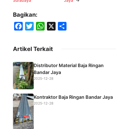
Surabaya
Jaya
→
Bagikan:
F
T
W
X
S
a
w
h
h
c
i
a
a
Artikel Terkait
e
t
t
r
b
t
s
e
Distributor Material Baja Ringan
o
e
A
Bandar Jaya
o
r
p
2025-12-28
k
p
Kontraktor Baja Ringan Bandar Jaya
2025-12-28